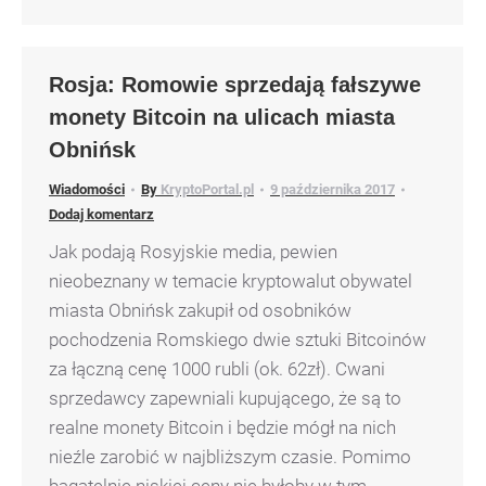
Rosja: Romowie sprzedają fałszywe
monety Bitcoin na ulicach miasta
Obnińsk
Wiadomości
By
KryptoPortal.pl
9 października 2017
Dodaj komentarz
Jak podają Rosyjskie media, pewien
nieobeznany w temacie kryptowalut obywatel
miasta Obnińsk zakupił od osobników
pochodzenia Romskiego dwie sztuki Bitcoinów
za łączną cenę 1000 rubli (ok. 62zł). Cwani
sprzedawcy zapewniali kupującego, że są to
realne monety Bitcoin i będzie mógł na nich
nieźle zarobić w najbliższym czasie. Pomimo