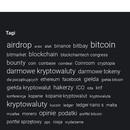
Tagi
bitcoin
airdrop
bitbay
binance
atak
ardor
blockchain
bitmarket
blockchaintech congress
bounty
Coinroom
coin
coinbase
cryptopia
coindeal
darmowe kryptowaluty
darmowe tokeny
giełda
ethereum
facebook
dla początkujących
giełda bitcoin
hakerzy
giełda kryptowalut
ICO
knf
iota
kopanie kryptowalut
kopanie
konferencja
kryptowaluta
kryptowaluty
ledger nano s
malta
kucoin
ledger
opinie
podatki
monero
mcafee
portfel bitcoin
portfel sprzętowy
rosja
ppc
wydarzenie