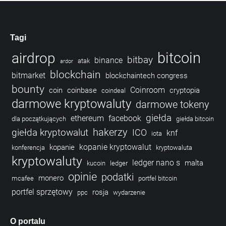
Tagi
bitcoin
airdrop
bitbay
binance
atak
ardor
blockchain
bitmarket
blockchaintech congress
bounty
Coinroom
coin
coinbase
cryptopia
coindeal
darmowe kryptowaluty
darmowe tokeny
giełda
ethereum
facebook
dla początkujących
giełda bitcoin
hakerzy
giełda kryptowalut
ICO
knf
iota
kopanie kryptowalut
kopanie
konferencja
kryptowaluta
kryptowaluty
ledger nano s
malta
kucoin
ledger
opinie
podatki
monero
mcafee
portfel bitcoin
portfel sprzętowy
rosja
ppc
wydarzenie
O portalu