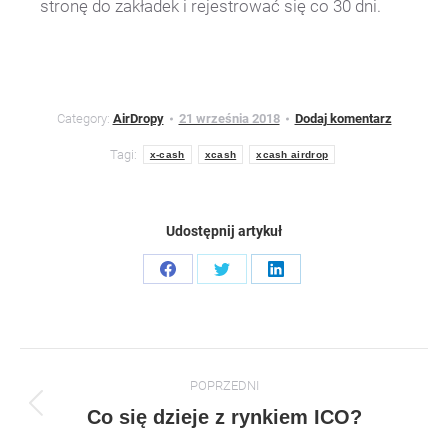
stronę do zakładek i rejestrować się co 30 dni.
Category:
AirDropy
21 września 2018
Dodaj komentarz
Tagi:
x-cash
xcash
xcash airdrop
Udostępnij artykuł
Share
Share
Share
on
on
on
Facebook
Twitter
LinkedIn
Post
POPRZEDNI
navigation
Previous
Co się dzieje z rynkiem ICO?
post: