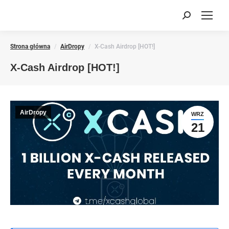
Search:
You are here:
Strona główna
AirDropy
X-Cash Airdrop [HOT!]
X-Cash Airdrop [HOT!]
AirDropy
WRZ
21