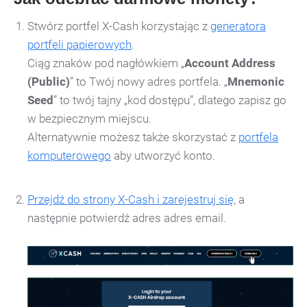
Stwórz portfel X-Cash korzystając z
generatora
portfeli papierowych
.
Ciąg znaków pod nagłówkiem „
Account Address
(Public)
” to Twój nowy adres portfela. „
Mnemonic
Seed
” to twój tajny „kod dostępu”, dlatego zapisz go
w bezpiecznym miejscu.
Alternatywnie możesz także skorzystać z
portfela
komputerowego
aby utworzyć konto.
Przejdź do strony X-Cash i zarejestruj się
, a
następnie potwierdź adres adres email.