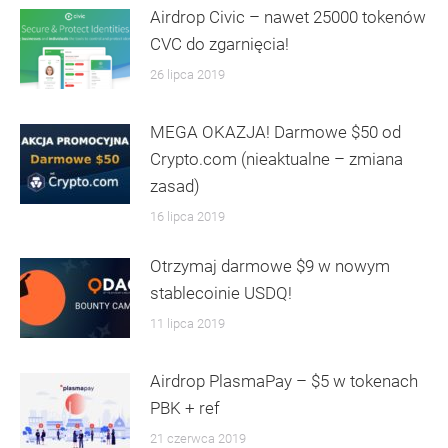
Airdrop Civic – nawet 25000 tokenów
CVC do zgarnięcia!
26 lipca 2019
MEGA OKAZJA! Darmowe $50 od
Crypto.com (nieaktualne – zmiana
zasad)
16 lipca 2019
Otrzymaj darmowe $9 w nowym
stablecoinie USDQ!
11 lipca 2019
Airdrop PlasmaPay – $5 w tokenach
PBK + ref
21 czerwca 2019