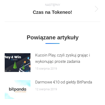
NASTĘPNY
Następny
Czas na Tokeneo!
artykuł:
Powiązane artykuły
Kucoin Play, czyli zyskuj grając i
wykonując proste zadania
15 sierpnia 2019
Darmowe €10 od giełdy BitPanda
12 sierpnia 2019