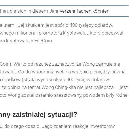
ehen, die sich in diesem Jahr
verzehnfachen könnten!
utami. Jej skutkiem jest spór o 400 tysięcy dolarów.
nego milionera i promotora kryptowalut, który obiecywał
ia kryptowaluty FileCoin.
Coin). Warto od razu też zaznaczyć, że Wong zajmuje się
owalut. Co do wspomnianych na wstępie pieniędzy, pewna
 środków (strata wynosi około 400 tysięcy dolarów
, że opinia na temat Wong Ching-kita nie jest najlepsza — jest
adto Wong został ostatnio aresztowany, powodem były różne
ny zaistniałej sytuacji?
u, do czego doszło. Jego zdaniem reakcje inwestorów