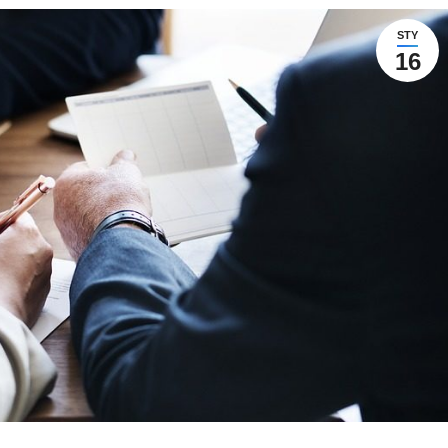
STY
16