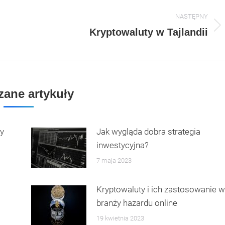
NASTĘPNY
Następny
Kryptowaluty w Tajlandii
artykuł:
ane artykuły
ny
Jak wygląda dobra strategia
inwestycyjna?
7 maja 2023
Kryptowaluty i ich zastosowanie w
branży hazardu online
19 kwietnia 2023