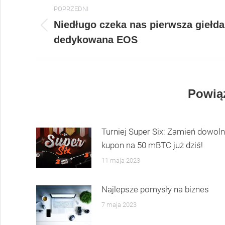
Post
POPRZEDNI
navigation
Niedługo czeka nas pierwsza giełda
Previous
dedykowana EOS
post:
Powiąz
Turniej Super Six: Zamień dowol
kupon na 50 mBTC już dziś!
11 maja 2023
Najlepsze pomysły na biznes
7 maja 2023