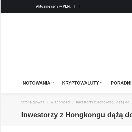
Aktualne ceny w PLN:
|
|
NOTOWANIA
KRYPTOWALUTY
PORADNIK
You are here:
Strona główna
Wiadomości
Inwestorzy z Hongkongu dążą do…
Inwestorzy z Hongkongu dążą do