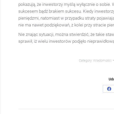
pokazują, że inwestorzy myślą wyłącznie o sobie. 
sukcesem bądź brakiem sukcesu. Kiedy inwestorzy 
pieniędzmi, natomiast w przypadku straty pojawiają
nie ma nawet podziękowań, z kolei przy stracie pi
Nie znając sytuacji, można stwierdzić, że takie st
sprawił, iż wielu inwestorów podjęło nieprawidłow
Category:
Wiadomości
Udo
Sh
on
Fa