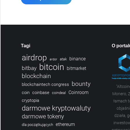
Tagi
O portal
airdrop
binance
atak
ardor
bitcoin
bitbay
bitmarket
blockchain
bounty
blockchaintech congress
"Altcoi
Coinroom
coin
coinbase
coindeal
Monero, Z
cryptopia
łamach te
darmowe kryptowaluty
objaśni
darmowe tokeny
działa, g
inwestow
ethereum
dla początkujących
notowania