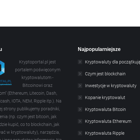
u
Najpopularniejsze
Kryptoportal.pl jest
Kryptowaluty dla początkuj
portalem poświęconym
Czym jest blockchain
kryptowalutom -
Bitcoinowi oraz
Inwestycje w kryptowaluty
nom" (Ethereum, Litecoin, Dash,
Kopanie kryptowalut
cash, IOTA, NEM, Ripple itp.). Na
j strony publikujemy poradniki,
Kryptowaluta Bitcoin
enia (np. czym jest bitcoin, jak
Kryptowaluta Ethereum
dzie kupić, co to blockchain, jak
ać w kryptowaluty), narzędzia,
Kryptowaluta Ripple
 i inne przydatne informacje. Na