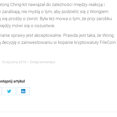
Wong Ching-kit nawiązał do zależności między reakcją i
zarabiają, nie myślą o tym, aby podzielić się z Wongiem
 się prośby o zwrot. Była też mowa o tym, że przy zarobku
eniędzy mówi się o oszustwie.
awianie sprawy jest akceptowalne. Prawda jest taka, że Wong
ą decyzję o zainwestowaniu w kopanie kryptowaluty FileCoin.
16 stycznia 2019
Dodaj komentarz
stępnij artykuł
are
Share
Share
on
on
cebook
Twitter
LinkedIn