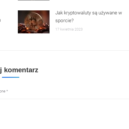
Jak kryptowaluty są używane w
0
sporcie?
17 kwietnia 2023
j komentarz
zone
*