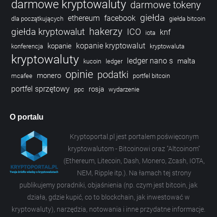
darmowe kryptowaluty
darmowe tokeny
giełda
ethereum
facebook
dla początkujących
giełda bitcoin
hakerzy
giełda kryptowalut
ICO
knf
iota
kopanie kryptowalut
kopanie
konferencja
kryptowaluta
kryptowaluty
ledger nano s
malta
kucoin
ledger
opinie
podatki
monero
mcafee
portfel bitcoin
portfel sprzętowy
rosja
ppc
wydarzenie
O portalu
Kryptoportal.pl jest portalem poświęconym
kryptowalutom - Bitcoinowi oraz "Altcoinom"
(Ethereum, Litecoin, Dash, Monero, Zcash, IOTA,
NEM, Ripple itp.). Na łamach tej strony
publikujemy poradniki, objaśnienia (np. czym jest bitcoin, jak
działa, gdzie kupić, co to blockchain, jak inwestować w
kryptowaluty), narzędzia, notowania i inne przydatne informacje.