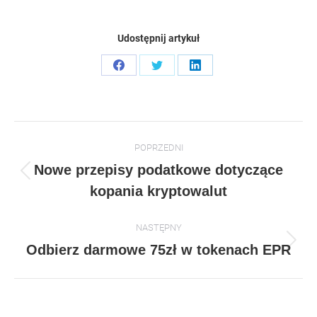
Udostępnij artykuł
Share
Share
Share
on
on
on
Facebook
Twitter
LinkedIn
Post
POPRZEDNI
navigation
Nowe przepisy podatkowe dotyczące
Previous
kopania kryptowalut
post:
NASTĘPNY
Następny
Odbierz darmowe 75zł w tokenach EPR
artykuł: