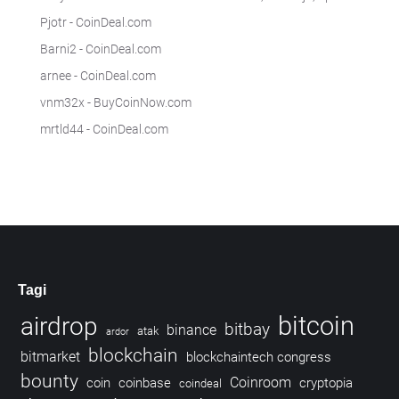
Pjotr
-
CoinDeal.com
Barni2
-
CoinDeal.com
arnee
-
CoinDeal.com
vnm32x
-
BuyCoinNow.com
mrtld44
-
CoinDeal.com
Tagi
bitcoin
airdrop
bitbay
binance
atak
ardor
blockchain
bitmarket
blockchaintech congress
bounty
Coinroom
coin
coinbase
cryptopia
coindeal