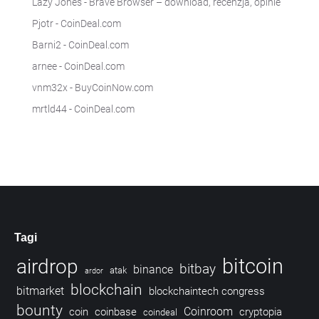
Lazy Jones
-
Brave Browser – download, recenzja, opinie
Pjotr
-
CoinDeal.com
Barni2
-
CoinDeal.com
arnee
-
CoinDeal.com
vnm32x
-
BuyCoinNow.com
mrtld44
-
CoinDeal.com
Tagi
bitcoin
airdrop
bitbay
binance
atak
ardor
blockchain
bitmarket
blockchaintech congress
bounty
Coinroom
coin
coinbase
cryptopia
coindeal