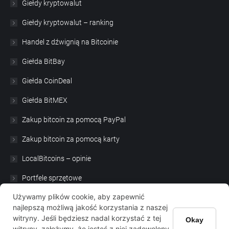
Giełdy kryptowalut
Giełdy kryptowalut – ranking
Handel z dźwignią na Bitcoinie
Giełda BitBay
Giełda CoinDeal
Giełda BitMEX
Zakup bitcoin za pomocą PayPal
Zakup bitcoin za pomocą karty
LocalBitcoins – opinie
Portfele sprzętowe
Używamy plików cookie, aby zapewnić
Satoshi Nakamoto
najlepszą możliwą jakość korzystania z naszej
witryny. Jeśli będziesz nadal korzystać z tej
Okay
witryny, założymy, że jesteś z niej zadowolony.