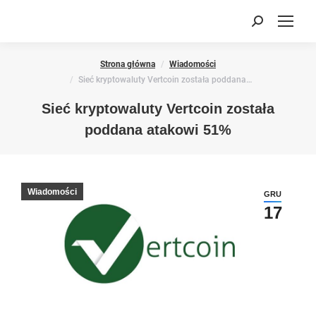
Search:
You are here:
Strona główna
Wiadomości
Sieć kryptowaluty Vertcoin została poddana…
Sieć kryptowaluty Vertcoin została
poddana atakowi 51%
Wiadomości
GRU
17