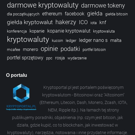
darmowe kryptowaluty
darmowe tokeny
giełda
ethereum
facebook
dla początkujących
giełda bitcoin
hakerzy
giełda kryptowalut
ICO
knf
iota
kopanie kryptowalut
kopanie
konferencja
kryptowaluta
kryptowaluty
ledger nano s
malta
kucoin
ledger
opinie
podatki
monero
mcafee
portfel bitcoin
portfel sprzętowy
rosja
ppc
wydarzenie
O portalu
Kryptoportal.pl jest portalem poświęconym
kryptowalutom - Bitcoinowi oraz "Altcoinom"
(Ethereum, Litecoin, Dash, Monero, Zcash, IOTA,
NEM, Ripple itp.). Na łamach tej strony
publikujemy poradniki, objaśnienia (np. czym jest bitcoin, jak
działa, gdzie kupić, co to blockchain, jak inwestować w
kryptowaluty), narzędzia, notowania i inne przydatne informacje.