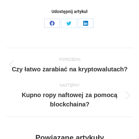
Udostępnij artykuł
Share
Share
Share
on
on
on
Facebook
Twitter
LinkedIn
Post
POPRZEDNI
navigation
Previous
Czy łatwo zarabiać na kryptowalutach?
post:
NASTĘPNY
Kupno ropy naftowej za pomocą
Następny
blockchaina?
artykuł:
Powiązane artykuły