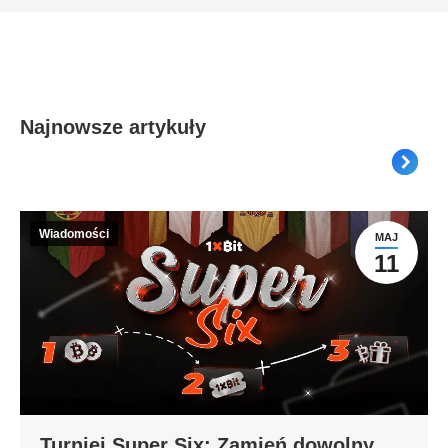
Najnowsze artykuły
Wiadomości
MAJ
11
Turniej Super Six: Zamień dowolny