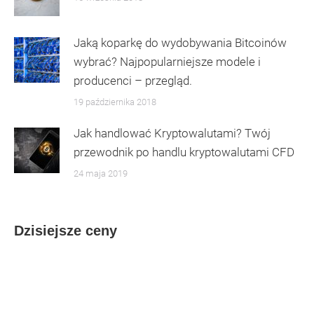
Jaką koparkę do wydobywania Bitcoinów
wybrać? Najpopularniejsze modele i
producenci – przegląd.
19 października 2018
Jak handlować Kryptowalutami? Twój
przewodnik po handlu kryptowalutami CFD
24 maja 2019
Dzisiejsze ceny
Bitcoin
BTC
241 235,47
zł