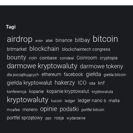
Tagi
bitcoin
airdrop
bitbay
binance
atak
ardor
blockchain
bitmarket
blockchaintech congress
bounty
Coinroom
coin
coinbase
cryptopia
coindeal
darmowe kryptowaluty
darmowe tokeny
giełda
ethereum
facebook
dla początkujących
giełda bitcoin
hakerzy
giełda kryptowalut
ICO
knf
iota
kopanie kryptowalut
kopanie
konferencja
kryptowaluta
kryptowaluty
ledger nano s
malta
kucoin
ledger
opinie
podatki
monero
mcafee
portfel bitcoin
portfel sprzętowy
rosja
ppc
wydarzenie