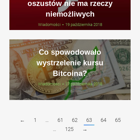
oszustów nie ma rzeczy
niemożliwych
Wiadomości
19 października 2018
Co spowodowało
wystrzelenie kursu
Bitcoina?
Wiadomości
17 października 2018
←
1
…
61
62
63
64
65
…
125
→